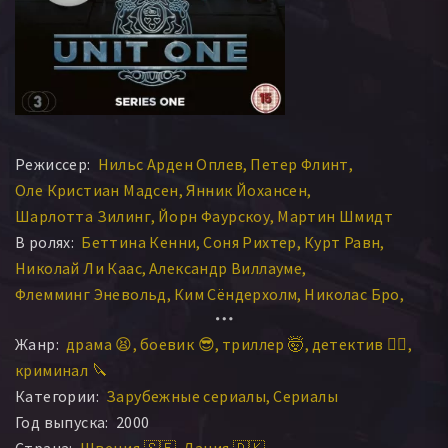
Режиссер:
Нильс Арден Оплев
Петер Флинт
Оле Кристиан Мадсен
Янник Йохансен
Шарлотта Зилинг
Йорн Фаурскоу
Мартин Шмидт
В ролях:
Беттина Кенни
Соня Рихтер
Курт Равн
Николай Ли Каас
Александр Виллауме
Флемминг Эневольд
Ким Сёндерхолм
Николас Бро
Хенрик Койфоэд
Бьярне Хенриксен
Петер Ауде
Жанр:
драма 😫
боевик 😎
триллер 🤯
детектив 🕵️‍♂️
Кен Ведсегор
Сёрен Маллинг
Гита Нёрбю
криминал 🔪
Хеннинг Енсен
Николай Коперникус
Ларс Миккельсен
Категории:
Зарубежные сериалы
Сериалы
Беате Билле
Франк Тиль
Лаура Драсбек
Год выпуска:
2000
Мадс Миккельсен
Левино Йенсен
Хенрик Прип
Страна:
Швеция 🇸🇪
Дания 🇩🇰