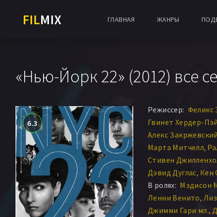
FIL
MIX
ГЛАВНАЯ
ЖАНРЫ
ПОД
«Нью-Йорк 22» (2012) все 
Режиссер:
Феликс 
Гвинет Хердер-Пэ
6.3
Алекс Закржевски
Марта Митчелл
Ра
Стивен Джилленхо
Дэвид Дуглас
Кен 
В ролях:
Мэдисон 
Ленни Венито
Лиз
Джимми Гари мл.
Д