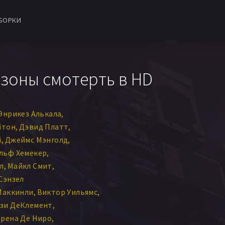
БОРКИ
сезоны смотерть в HD
Энрикез Алькала
йтон
Дэвид Платт
й
Джеймс Мэнголд
льф Хемекер
л
Майкл Смит
Сэнзел
Маккинли
Виктор Уильямс
зи ДеКлемент
рена Де Ниро