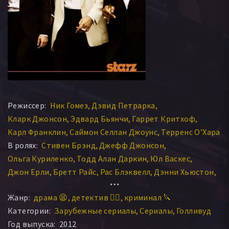
Режиссер:
Ник Гомез
Дэвид Петрарка
Кларк Джонсон
Эдвард Бьянчи
Гаррет Критхоф
Карл Франклин
Саймон Селлан Джоунс
Терренс О’Хара
В ролях:
Стивен Брэнд
Джефф Джонсон
Ольга Куриленко
Тодд Алан Даркин
Юл Васкес
Джон Ерли
Бретт Райс
Рас Блэквелл
Дэнни Хьюстон
Майкл Рисполи
Лиленд Орсер
Энтони ДеСандо
Жанр:
драма 😫
детектив 🕵️‍♂️
криминал 🔪
Стивен Стрейт
Джеймс Каан
Кристиан Кук
Категории:
Зарубежные сериалы
Сериалы
Голливуд
Нина Леон
Роберто Эскобар
Майкл Роарк
Год выпуска:
2012
Келли Линч
Эсай Моралес
Шерилин Фенн