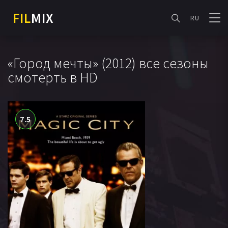
FIL
MIX
RU
«Город мечты» (2012) все сезоны
смотерть в HD
7.5