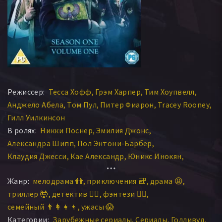
Режиссер:
Тесса Хофф
Грэм Харпер
Тим Хоупвелл
Анджело Абела
Том Пул
Питер Фиарон
Tracey Rooney
Гилл Уилкинсон
В ролях:
Никки Поснер
Эмилия Джонс
Александра Шипп
Пол Энтони-Барбер
Клаудия Джесси
Кае Александр
Юникс Инокян
Пол Трасселл
Юджин Саймон
Филип Райт
Жанр:
мелодрама 👫
приключения 🎒
драма 😫
Джулия Дикин
Барбара Барнс
Сирил Нри
триллер 🤯
детектив 🕵️‍♂️
фэнтези 🧝‍♂️
Саймон Чэндлер
Никита Рэмси
Джейд Рэмси
семейный 👨‍👩‍👧‍👦
ужасы 😱
Джеффри Бертон
Рэйчел Пикап
Мина Анвар
Категории:
Зарубежные сериалы
Сериалы
Голливуд
Френсис Маджи
Поппи Миллер
Алекс Сойер