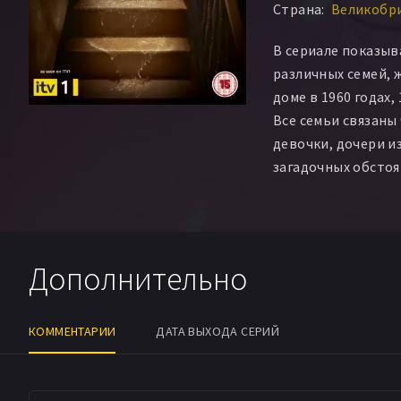
Страна:
Великобри
Кэти Уимпенни
Je
Марта Брайант
Дж
В сериале показыв
Софи Ли Стоун
Ми
различных семей, 
Райан Прескотт
М
доме в 1960 годах, 
Нил Грэйнджер
Все семьи связаны
девочки, дочери из
загадочных обстоя
Дополнительно
КОММЕНТАРИИ
ДАТА ВЫХОДА СЕРИЙ