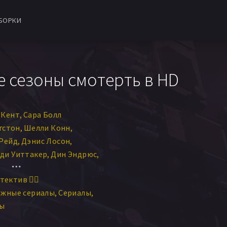
БОРКИ
се сезоны смотерть в HD
 Кент
Сара Болл
гстон
Шелли Конн
 Рейд
Дэнис Лосон
ди Уиттакер
Дин Эндрюс
г
Дженнифер Хеннесси
тектив 🕵️‍♂️
са Пик-Джонс
ежные сериалы
Сериалы
дни Вэйд
Элизабет Райдер
лы
Фэйт Эдвардс
Клер Мерфи
онатан Линсли