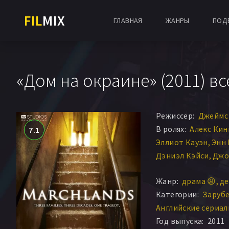
FIL
MIX
ГЛАВНАЯ
ЖАНРЫ
ПОД
«Дом на окраине» (2011) в
Режиссер:
Джеймс
В ролях:
Алекс Кин
7.1
Эллиот Кауэн
Энн
Дэниэл Кэйси
Джо
Джейми Томас Кин
Жанр:
драма 😫
де
Николас Сиди
Тес
Категории:
Заруб
Этан Гриффин
Си
Английские сериа
Роджер Рингроуз
Год выпуска:
2011
Сузанна Хартер
Дж