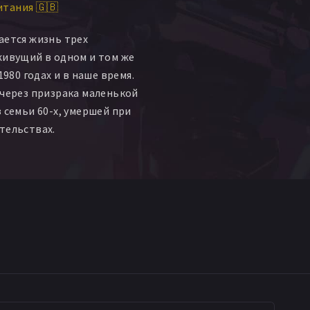
тания 🇬🇧
remy Isaacs
еймс Расталл
ается жизнь трех
лли Арчер
живущий в одном и том же
ораг Силлер
1980 годах и в наше время.
 через призрака маленькой
 семьи 60-х, умершей при
тельствах.