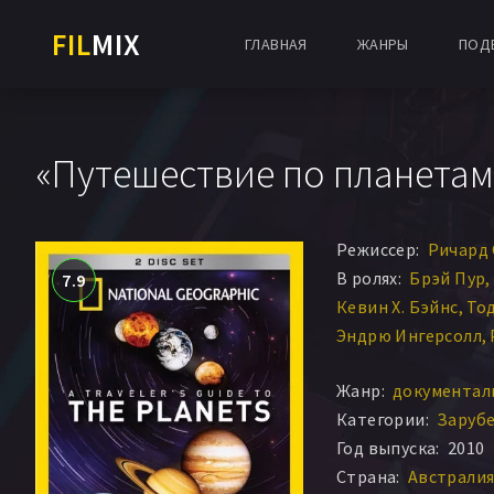
FIL
MIX
ГЛАВНАЯ
ЖАНРЫ
ПОД
«Путешествие по планетам»
Режиссер:
Ричард
В ролях:
Брэй Пур
7.9
Кевин Х. Бэйнс
То
Эндрю Ингерсолл
Линда Спилкер
Жанр:
документал
Категории:
Заруб
Год выпуска:
2010
Страна:
Австралия