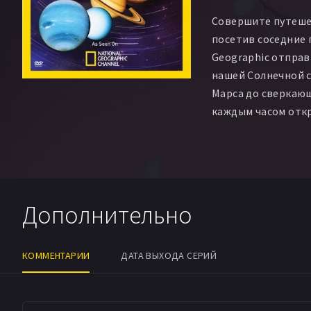
Совершите путеше
посетив соседние 
Geographic отправ
нашей Солнечной 
Марса до сверкающ
каждым часом отк
по планетам с ис
высокотехнологич
потрясающей комп
Дополнительно
КОММЕНТАРИИ
ДАТА ВЫХОДА СЕРИЙ