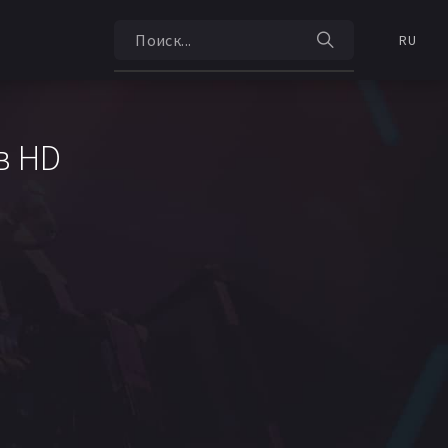
RU
в HD