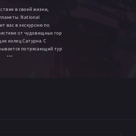
ствие в своей жизни,
планеты. National
ит вас в экскурсию по
системе от чудовищных гор
их колец Сатурна. С
рывается потрясающий тур
пользованием современных
ных телескопов и
ьютерной графики.