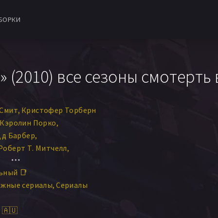
БОРКИ
 (2010) все сезоны смотерть 
 Смит
Кристофер Торберн
Кэролин Порко
дд Барбер
Роберт Т. Митчелл
ьный 📑
ежные сериалы
Сериалы
 🇦🇺