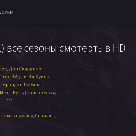
БОРКИ
) все сезоны смотерть в HD
юис
Дон Скардино
Стив Эйджи
Эд Куинн
т
Брэндон Пи Белл
Мэтт Кук
Джэйсон Блэр
Дродж
Ной Миллс
офер Горам
ежные сериалы
Сериалы
иль Марини
Фред Сэвэдж
еннингс
ж
Трэвис Ван Винкл