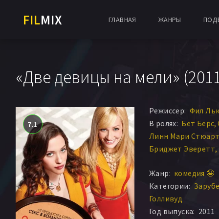
FIL
MIX
ГЛАВНАЯ
ЖАНРЫ
ПОД
«Две девицы на мели» (2011
Режиссер:
Фил Ль
В ролях:
Бет Берс
7.1
Линн Мари Стюар
Бриджет Эверетт
Брук Лайонс
Дрю 
Жанр:
комедия 🤪
Джош Пэйс
Крист
Категории:
Заруб
Дэвид Хоффман
Ж
Голливуд
Мисси Пайл
Кэт Д
Год выпуска:
2011
Дженнифер Кулид