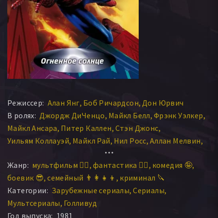
Режиссер:
Алан Янг
Боб Ричардсон
Дон Юрвич
В ролях:
Джордж ДиЧенцо
Майкл Белл
Фрэнк Уэлкер
Майкл Ансара
Питер Каллен
Стэн Джонс
Уильям Коллауэй
Майкл Рай
Нил Росс
Аллан Мелвин
Уильям Маршалл
Джун Форэй
Джанет Уолдо
Жанр:
мультфильм 🧚‍♀️
фантастика 🧙‍♀️
комедия 🤪
Крис Латта
Джон Стефенсон
Кэти Кавадини
боевик 😎
семейный 👨‍👩‍👧‍👦
криминал 🔪
Энн Локхарт
Ганс Конрид
Дик Тафельд
Категории:
Зарубежные сериалы
Сериалы
Роберт Риджли
Уильям Вудсон
Эл Фэнн
Дэн Гилвзан
Мультсериалы
Голливуд
Кэти Гарвер
Стэн Ли
Кей Люк
Уолкер Эдмистон
Год выпуска:
1981
Шепард Менкен
Джерри Декстер
Майкл Эванс