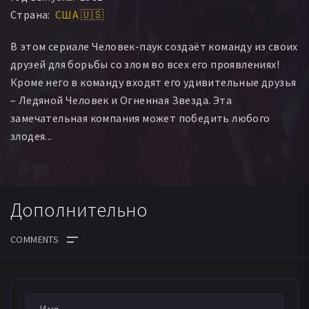
Страна:
США 🇺🇸
Сэлли Джулиан
Джонни Хаймер
Мелисса Сью Андерсон
Дэннис Маркс
Алан Дайнхарт
В этом сериале Человек-паук создаёт команду из своих
друзей для борьбы со злом во всех его проявлениях!
Кроме него в команду входят его удивительные друзья
– Ледяной Человек и Огненная Звезда. Эта
замечательная компания может победить любого
злодея...
Дополнительно
ДАТА ВЫХОДА СЕРИЙ