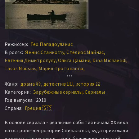
Режиссер:
Тео Пападоулакис
В ролях:
Яннис Станкоглу
Стелиос Майнас
Евгения Димитропулу
Ольга Дамани
Dina Michaelidi
Tasos Nousias
Мария Протопаппа
Александра Сакеларопулу
Youlika Skafida
Жанр:
драма 😫
детектив 🕵️‍♂️
история 📖
Орфеас Августидис
Никос Орфанос
Категории:
Зарубежные сериалы
Сериалы
Анастасия Цилимпоу
Katerina Misichroni
Год выпуска:
2010
Александрос Логотетис
Petros Alatzas
Страна:
Греция 🇬🇷
Manolis Hourdakis
Манос Цагаракис
Тодорос Кацафадос
Нектариос Лукианос
В основе сериала - реальные события начала XX века
Эмилиос Хилакис
Grigoris Orfanoudakis
Aimilios Xilakis
на острове-лепрозории Спиналонга, куда приезжали
Marinela Vlahaki
Katerina Lehou
Antipas Ntamotsidis
доживать свою жизнь люди, болеющие проказой.