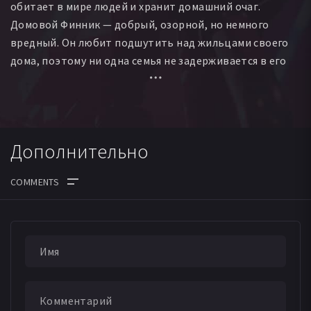
обитает в мире людей и хранит домашний очаг.
Домовой Финник — добрый, озорной, но немного
вредный. Он любит подшутить над жильцами своего
дома, поэтому ни одна семья не задерживается в его
владениях надолго. Но все меняется, когда в дом
въезжают находчивая девочка Кристина и ее
родители: на них уловки домового совсем
не действуют! Вскоре Кристина знакомится
Дополнительно
с Финником и узнает тайны жизни домовых.
Тем временем, в их городке начинают происходить
странные и пугающие события… Отважной девочке
и домовому придется стать командой, чтобы
разобраться в происходящем и спасти город.