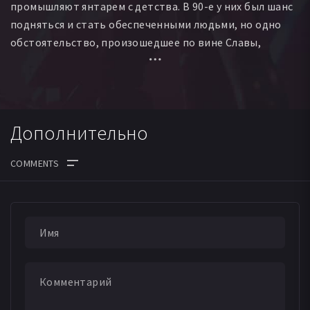
промышляют янтарем с детства. В 90-е у них был шанс
подняться и стать обеспеченными людьми, но одно
обстоятельство, произошедшее по вине Славы,
навсегда лишило их этой возможности. После
получения от Евгения Сергеевича большой партии
в голове у Жени возникает план, как быстро
разбогатеть и стать тем человеком, которым
Дополнительно
он всегда мечтал быть.