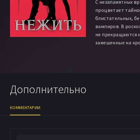
С незапамятных вр
процветает тайно
блистательных, б
вампиров. В роск
не прекращаются и
замешенные на кро
Нико, жестокая Го
Потрошительница,
на эти сборища. К
пытается спасти е
Дополнительно
собратьев и от гн
истребителя вамп
Ван Хельсинга, пр
КОММЕНТАРИИ
навсегда разделат
нежитью.