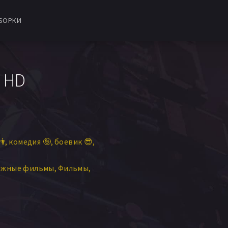
БОРКИ
в HD
👫
комедия 🤪
боевик 😎
ежные фильмы
Фильмы