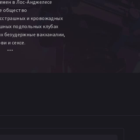
емен в Лос-Анджелесе
е общество
есстрашных и кровожадных
ошных подпольных клубах
х безудержные вакханалии,
ви и сексе.
лливудская
 грозится пролить свет
расавец-вампир Даллас
е от мстительных клыков
ева отчаянного
иров старика
ибывшего в город, чтобы
ься с кровожадной