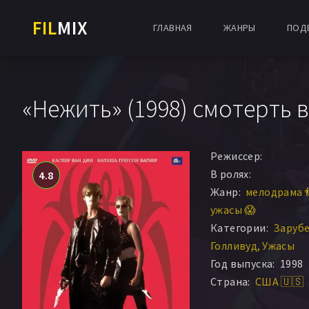
FIL
MIX
ГЛАВНАЯ
ЖАНРЫ
ПОД
«Нежить» (1998) смотерть 
Режиссер:
В ролях:
4.8
Жанр:
мелодрама 
ужасы 😱
Категории:
Заруб
Голливуд
Ужасы
Год выпуска:
1998
Страна:
США 🇺🇸