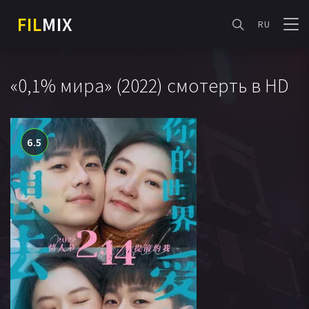
FIL
MIX
RU
«0,1% мира» (2022) смотерть в HD
6.5