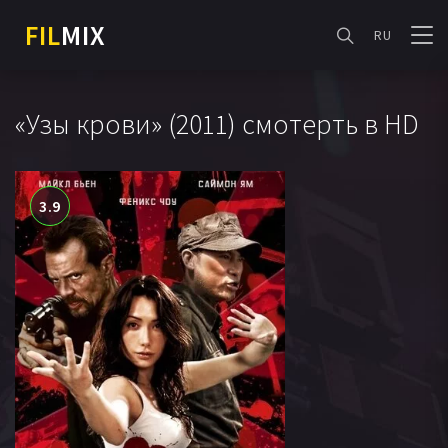
FIL
MIX
RU
«Узы крови» (2011) смотерть в HD
3.9