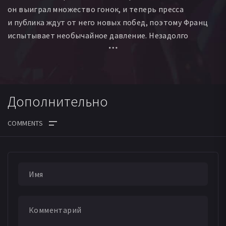
он выиграл множество гонок, и теперь пресса
и публика ждут от него новых побед, поэтому Франц
испытывает необычайное давление. Незадолго
до гонки команда и спонсор ради рекламы заставляют
лыжника поменять привычную экипировку,
а погодные условия ухудшаются день ото дня. Кламмер
рискует сломаться под грузом ответственности, но не
Дополнительно
сдаётся благодаря помощи и поддержке своей
девушки Евы.