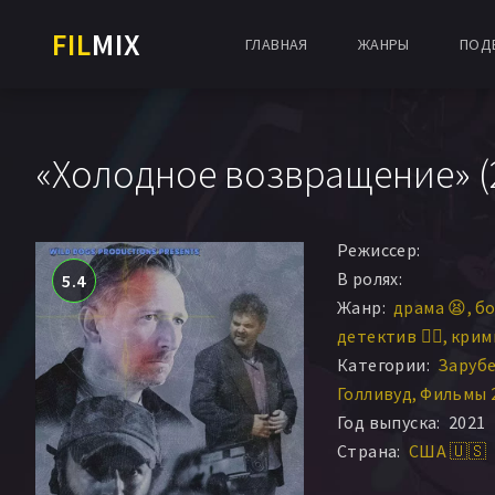
FIL
MIX
ГЛАВНАЯ
ЖАНРЫ
ПОД
«Холодное возвращение» (2
Режиссер:
В ролях:
5.4
Жанр:
драма 😫
бо
детектив 🕵️‍♂️
крим
Категории:
Заруб
Голливуд
Фильмы 
Год выпуска:
2021
Страна:
США 🇺🇸