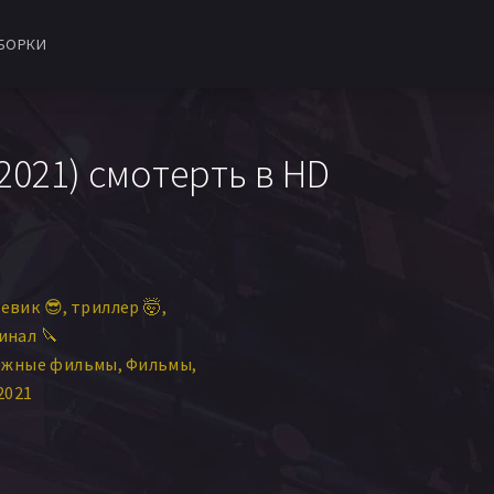
БОРКИ
021) смотерть в HD
евик 😎
триллер 🤯
инал 🔪
ежные фильмы
Фильмы
2021