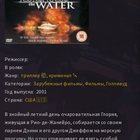
Режиссер:
В ролях:
Жанр:
триллер 🤯
криминал 🔪
Категории:
Зарубежные фильмы
Фильмы
Голливуд
Год выпуска:
2001
Страна:
США 🇺🇸
В знойный летний день очаровательная Глория,
живущая в Рио-де-Жанейро, собирается со своим
парнем Дэнни и его другом Джеффом на морскую
прогулку. Но отец уговаривает ее взять с собой