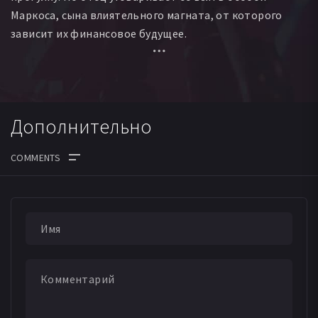
Маркоса, сына влиятельного магната, от которого
зависит их финансовое будущее.
Незнакомец оказывается юным, красивым и
сексуальным, и вскоре на борту лодки воцаряется
гнетущая атмосфера ревности и неприязни. В конце
Дополнительно
концов, взбешенный Дэнни толкает не умеющего
плавать Маркоса за борт, бросает ему спасательный
круг и уплывает, но затем возвращается, опасаясь
самого худшего. И не зря - Маркос исчез.
Не желая отвечать за жестокое убийство, друзья
пытаются понять, что произошло, попутно стараясь
свалить вину друг на друга. Но все попытки
выпутаться незапятнанными из щекотливой ситуации
лишь приближают их к трагической развязке, которая
не могла присниться им даже в самом страшном сне…