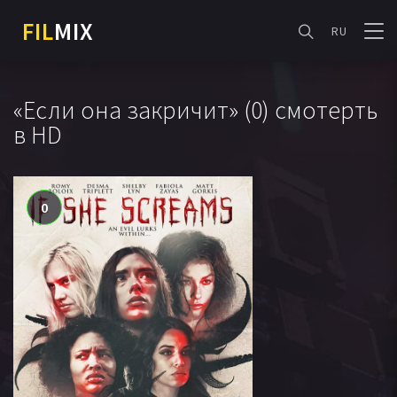
FIL
MIX
RU
«Если она закричит» (0) смотерть
в HD
0