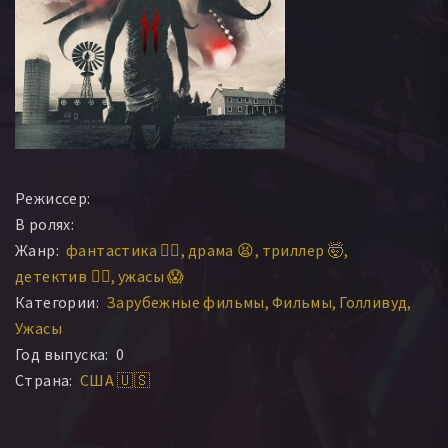
Режиссер:
В ролях:
Жанр:
фантастика 🧙‍♀️
драма 😫
триллер 🤯
детектив 🕵️‍♂️
ужасы 😱
Категории:
Зарубежные фильмы
Фильмы
Голливуд
Ужасы
Год выпуска:
0
Страна:
США 🇺🇸