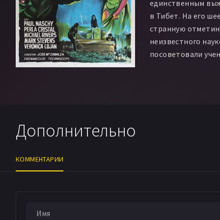
единственным вы
в Тибет. На его ш
странную отметину
неизвестного наук
посоветовали учен
Попав обратно до
вернуться к норма
узнает, что его же
вот в ночь полнол
превращается в об
Дополнительно
Далее последуют 
события – жуткие
оборотней и т.д.
КОММЕНТАРИИ