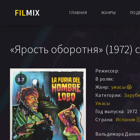
FIL
MIX
ГЛАВНАЯ
ЖАНРЫ
ПОД
«Ярость оборотня» (1972) 
Режиссер:
В ролях:
3.7
Жанр:
ужасы 😱
Категории:
Заруб
Ужасы
Год выпуска:
1972
Страна:
Испания 
Вальдемара Данин