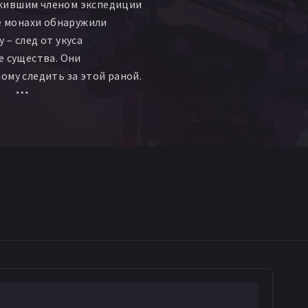
жившим членом экспедиции
ее монахи обнаружили
 – след от укуса
е существа. Они
ому следить за этой раной.
мой, Вальдемар старается
льной жизни. Однажды он
на завела себе любовника. И
уния Вальдемар
оротня и убивает обоих.
ещё более страшные
 эксперименты, битвы