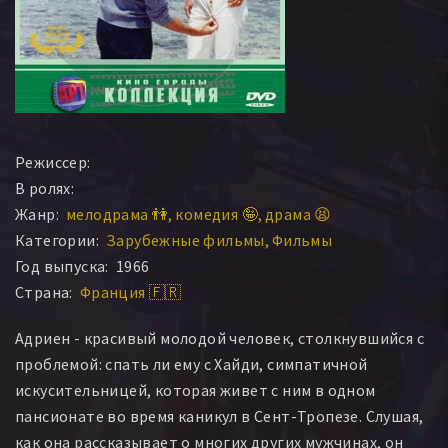
Режиссер:
В ролях:
Жанр:
мелодрама 👫
комедия 🤪
драма 😫
Категории:
Зарубежные фильмы
Фильмы
Год выпуска:
1966
Страна:
Франция 🇫🇷
Адриен - красивый молодой человек, столкнувшийся с
проблемой: спать ли ему с Хайди, симпатичной
искусительницей, которая живет с ним в одном
пансионате во время каникул в Сент-Тропезе. Слушая,
как она рассказывает о многих других мужчинах, он