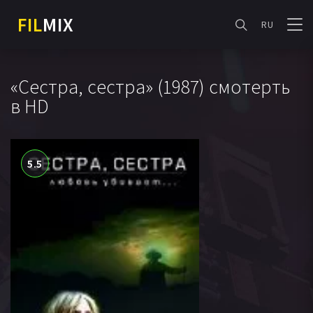
FIL
MIX
RU
«Сестра, сестра» (1987) смотерть
в HD
5.5