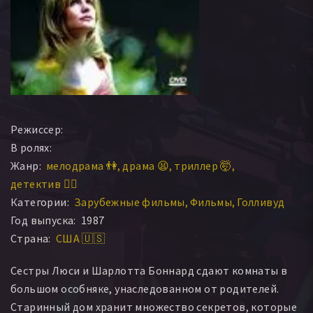
Режиссер:
В ролях:
Жанр:
мелодрама 👫
драма 😫
триллер 🤯
детектив 🕵️‍♂️
Категории:
Зарубежные фильмы
Фильмы
Голливуд
Год выпуска:
1987
Страна:
США 🇺🇸
Сестры Люси и Шарлотта Боннард сдают комнаты в
большом особняке, унаследованном от родителей.
Старинный дом хранит множество секретов, которые