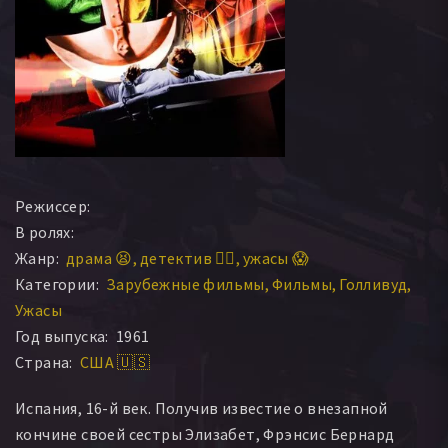
Режиссер:
В ролях:
Жанр:
драма 😫
детектив 🕵️‍♂️
ужасы 😱
Категории:
Зарубежные фильмы
Фильмы
Голливуд
Ужасы
Год выпуска:
1961
Страна:
США 🇺🇸
Испания, 16-й век. Получив известие о внезапной
кончине своей сестры Элизабет, Фрэнсис Бернард