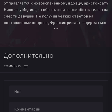
отправляется к новоиспеченному вдовцу, аристократу
Николасу Медине, чтобы выяснить все обстоятельства
смерти девушки. Не получив четких ответов на
поставленные вопросы, Фрэнсис решает задержаться
в отнюдь не гостеприимном замке и выяснить
истинную причину трагедии. Тем временем хозяин
замка, ставший в детстве случайным свидетелем того,
как его родной отец убил дядю и замучил мать,
Дополнительно
постепенно сходит с ума, всерьез полагая, что
похоронил Элизабет живой...