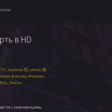
БОРКИ
рть в HD
‍♀️
триллер 🤯
ужасы 😱
ежные фильмы
Фильмы
2021
Ужасы
ается с самозванцами,