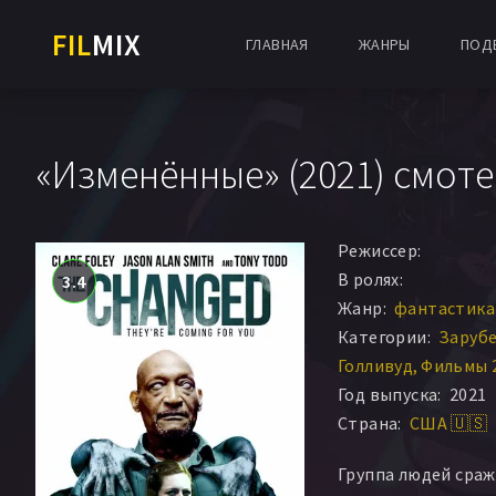
FIL
MIX
ГЛАВНАЯ
ЖАНРЫ
ПОД
«Изменённые» (2021) смоте
Режиссер:
В ролях:
3.4
Жанр:
фантастика 
Категории:
Заруб
Голливуд
Фильмы 
Год выпуска:
2021
Страна:
США 🇺🇸
Группа людей сраж