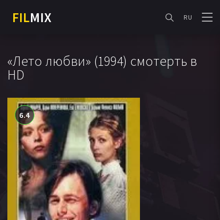
FIL
MIX
RU
«Лето любви» (1994) смотерть в
HD
6.4