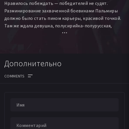
Нравилось побеждать — победителей не судят.
Разминирование захваченной боевиками Пальмиры
должно было стать пиком карьеры, красивой точкой.
Там же ждала девушка, полусирийка-полурусская,
которую недавно спас и втайне мечтал увидеть снова.
Сердце замирало от планов. Но чем ближе к древнему
городу, тем жарче разгорался конфликт с молодым
капитаном группы и всё жестче и коварнее
Дополнительно
действовал враг. Риск, принципы, смерть и любовь
сплелись в один плотный узел, как провода
детонатора в ожидании взрыва: развязать
невозможно, перерезать опасно.