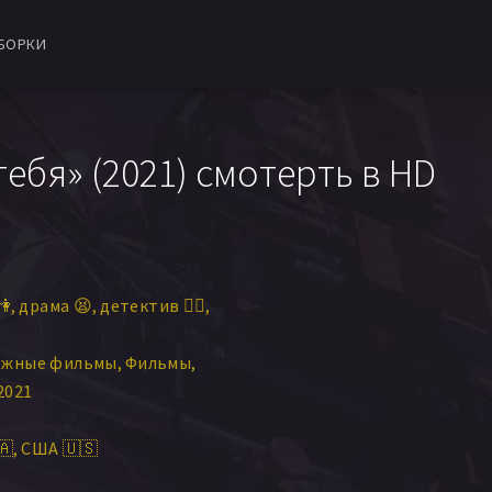
БОРКИ
ебя» (2021) смотерть в HD
👫
драма 😫
детектив 🕵️‍♂️
ежные фильмы
Фильмы
2021
🇦
США 🇺🇸