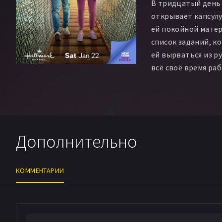
В тридцатый день
открывает капсулу
ей покойной матер
список заданий, 
ей вырваться из р
всё своё время ра
через улицу засел
с дочерью.
Дополнительно
КОММЕНТАРИИ