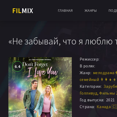
FIL
MIX
ГЛАВНАЯ
ЖАНРЫ
ПОД
«Не забывай, что я люблю т
Режиссер:
В ролях:
6.4
Жанр:
мелодрама 
семейный 👨‍👩‍👧‍👦
Категории:
Заруб
Голливуд
Фильмы 
Год выпуска:
2021
Страна:
Канада 🇨