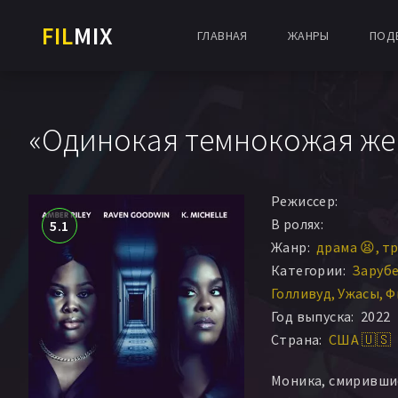
FIL
MIX
ГЛАВНАЯ
ЖАНРЫ
ПОД
«Одинокая темнокожая жен
Режиссер:
В ролях:
5.1
Жанр:
драма 😫
тр
Категории:
Заруб
Голливуд
Ужасы
Ф
Год выпуска:
2022
Страна:
США 🇺🇸
Моника, смиривши