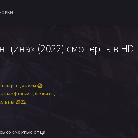
БОРКИ
щина» (2022) смотерть в HD
иллер 🤯
ужасы 😱
ежные фильмы
Фильмы
ильмы 2022
сь со смертью отца