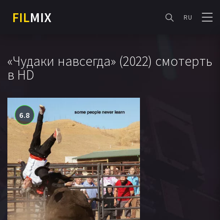
FIL
MIX
RU
«Чудаки навсегда» (2022) смотерть
в HD
6.8