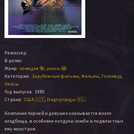
Режиссер:
В ролях:
Жанр:
комедия 🤪
ужасы 😱
Категории:
Зарубежные фильмы
Фильмы
Голливуд
Ужасы
Год выпуска:
1985
Страна:
США 🇺🇸
Нидерланды 🇳🇱
Компания парней и девушек оказывается возле
кладбища, в особняке колдуна-зомби и подвластных
ему монстров.