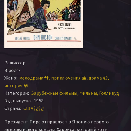
Режиссер:
В ролях:
Жанр:
мелодрама 👫
приключения 🎒
драма 😫
история 📖
Категории:
Зарубежные фильмы
Фильмы
Голливуд
Год выпуска:
1958
Страна:
США 🇺🇸
Президент Пирс отправляет в Японию первого
американского консула Харриса, который хоть