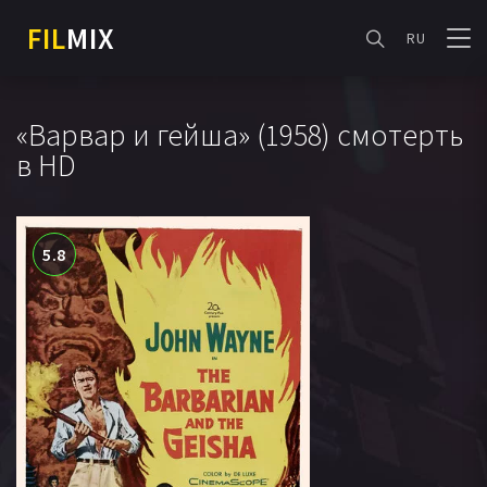
FIL
MIX
RU
«Варвар и гейша» (1958) смотерть
в HD
5.8