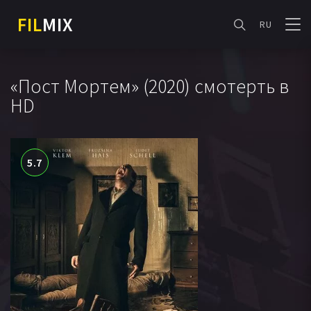
FIL
MIX
RU
«Пост Мортем» (2020) смотерть в
HD
5.7