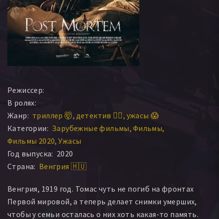
Режиссер:
В ролях:
Жанр:
триллер 🤯
детектив 🕵️‍♂️
ужасы 😱
Категории:
Зарубежные фильмы
Фильмы
Фильмы 2020
Ужасы
Год выпуска:
2020
Страна:
Венгрия 🇭🇺
Венгрия, 1919 год. Томас чуть не погиб на фронтах
Первой мировой, а теперь делает снимки умерших,
чтобы у семьи осталась о них хоть какая-то память.