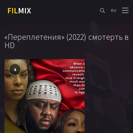
FIL
MIX
RU
«Переплетения» (2022) смотерть в
HD
4