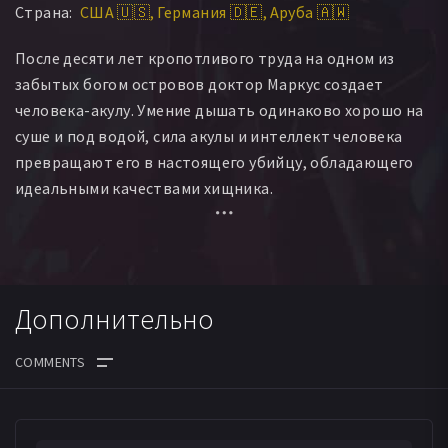
Страна:
США 🇺🇸
Германия 🇩🇪
Аруба 🇦🇼
Stilyan Mavrov
Красимир Симеонов
Антония Ара Владимирова
После десяти лет кропотливого труда на одном из
забытых богом островов доктор Маркус создает
человека-акулу. Умение дышать одинаково хорошо на
суше и под водой, сила акулы и интеллект человека
превращают его в настоящего убийцу, обладающего
идеальными качествами хищника.
Для усовершенствования хищника нужно время, но
планы миллионерши Лиз Полански построить на
острове пляжный курорт грозят сорвать
Дополнительно
эксперимент...