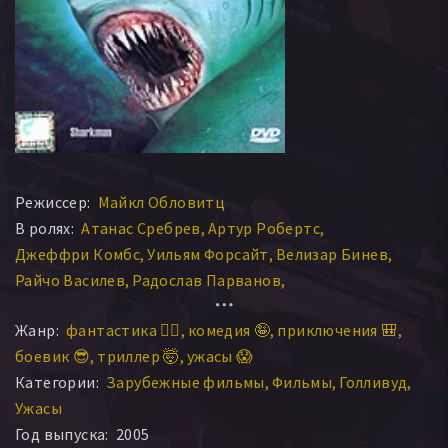
Режиссер:
Майкл Обловитц
В ролях:
Атанас Сребрев
Артур Робертс
Джеффри Комбс
Уильям Форсайт
Велизар Бинев
Райчо Василев
Радослав Парванов
Димитер Дойчинов
Джордж Карлуковский
Жанр:
фантастика 🧙‍♀️
комедия 🤪
приключения 🎒
Николай Сотиров
Антони Агиров
Хантер Тайло
боевик 😎
триллер 🤯
ужасы 😱
Ники Илиев
Элиз Мюллер
Станимир Стаматов
Категории:
Зарубежные фильмы
Фильмы
Голливуд
Лиди Денье
Г.Р. Джонсон
Mariya Ignatova
Ужасы
Павел Дойчев
Эмиль Марков
Йоана Буковска
Год выпуска:
2005
Николай Илиев
Иво Кехайов
Велизар Пеев