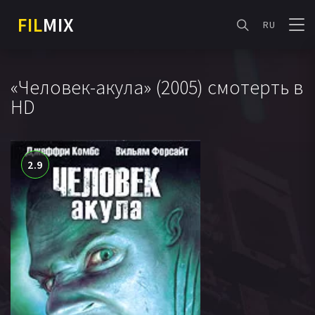
FIL
MIX
RU
«Человек-акула» (2005) смотерть в
HD
2.9