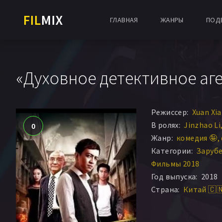
FIL
MIX
ГЛАВНАЯ
ЖАНРЫ
ПОД
«Духовное детективное аге
Режиссер:
Xuan Xia
В ролях:
Jinzhao Li
0
Жанр:
комедия 🤪
Категории:
Заруб
Фильмы 2018
Год выпуска:
2018
Страна:
Китай 🇨