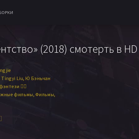
БОРКИ
нтство» (2018) смотерть в HD
ngjie
Tingyi Liu
Ю Бэньчан
фэнтези 🧝‍♂️
ежные фильмы
Фильмы
