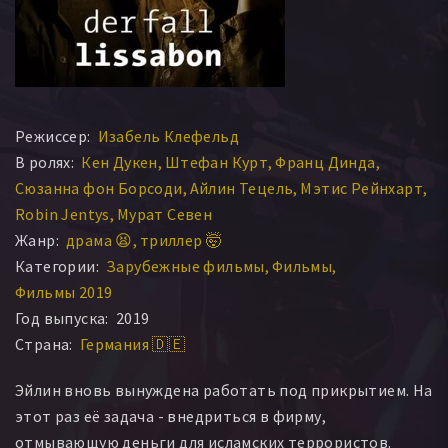
Режиссер:
Изабель Клефельд
В ролях:
Кен Дукен
Штефан Курт
Франц Динда
Сюзанна фон Борсоди
Айлин Тецель
Мэтис Рейнхарт
Robin Jentys
Мурат Севен
Жанр:
драма 😫
триллер 🤯
Категории:
Зарубежные фильмы
Фильмы
Фильмы 2019
Год выпуска:
2019
Страна:
Германия 🇩🇪
Эйлин вновь вынуждена работать под прикрытием. На
этот раз её задача - внедриться в фирму,
отмывающую деньги для исламских террористов.