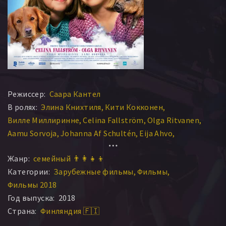
Режиссер:
Саара Кантел
В ролях:
Элина Книхтиля
Кити Кокконен
Вилле Миллиринне
Celina Fallström
Olga Ritvanen
Aamu Sorvoja
Johanna Af Schultén
Eija Ahvo
Antti Autio
Яакко Саарилуома
Жанр:
семейный 👨‍👩‍👧‍👦
Категории:
Зарубежные фильмы
Фильмы
Фильмы 2018
Год выпуска:
2018
Страна:
Финляндия 🇫🇮