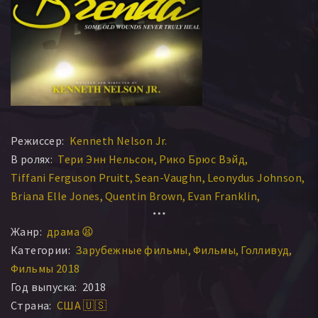
Режиссер:
Kenneth Nelson Jr.
В ролях:
Тери Энн Нельсон
Рико Брюс Вэйд
Tiffani Ferguson Pruitt
Sean-Vaughn
Leonydus Johnson
Briana Elle Jones
Quentin Brown
Evan Franklin
Teri D. Brown
Marcus Leslie
Жанр:
драма 😫
Категории:
Зарубежные фильмы
Фильмы
Голливуд
Фильмы 2018
Год выпуска:
2018
Страна:
США 🇺🇸