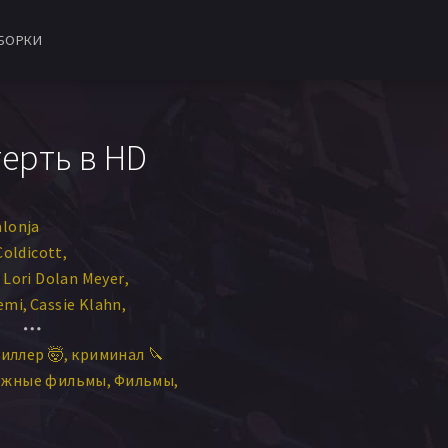
БОРКИ
терть в HD
alonja
Coldicott
Lori Dolan Meyer
emi
Cassie Klahn
ал Шенк
Kelsey Eckman
иллер 🤯
криминал 🔪
ежные фильмы
Фильмы