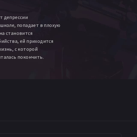
т депрессии
 школе, попадает в плохую
на становится
ийства, ей приходится
жизнь, с которой
ыталась покончить.