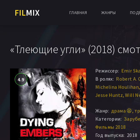
FIL
MIX
ГЛАВНАЯ
ЖАНРЫ
ПОД
«Тлеющие угли» (2018) смо
Режиссер:
Emir Sk
В ролях:
Robert A. 
4.9
Michelina Houlihan
Jesse Huntz
Will N
Jimi Voelker
Крист
Жанр:
драма 😫
тр
Samantha Grisanti
Категории:
Заруб
Фильмы 2018
Год выпуска:
2018