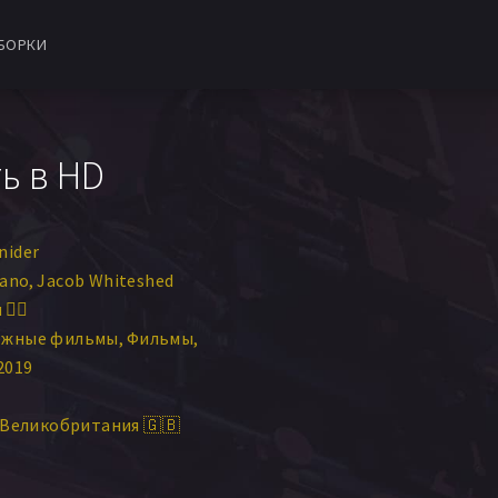
БОРКИ
ь в HD
nider
rano
Jacob Whiteshed
‍♀️
ежные фильмы
Фильмы
2019
Великобритания 🇬🇧