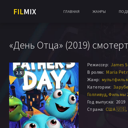
FIL
MIX
ГЛАВНАЯ
ЖАНРЫ
ПОД
«День Отца» (2019) смотерт
Режиссер:
James S
В ролях:
Maria Pet
2.5
Жанр:
мультфильм 
Категории:
Заруб
Голливуд
Фильмы 
Год выпуска:
2019
Страна:
США 🇺🇸