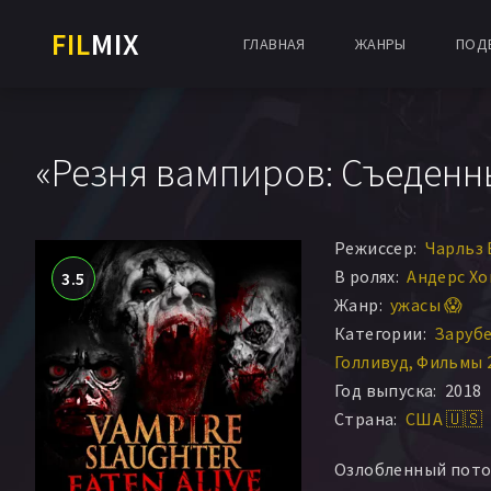
FIL
MIX
ГЛАВНАЯ
ЖАНРЫ
ПОД
«Резня вампиров: Съеденны
Режиссер:
Чарльз 
В ролях:
Андерс Хо
3.5
Жанр:
ужасы 😱
Категории:
Заруб
Голливуд
Фильмы 
Год выпуска:
2018
Страна:
США 🇺🇸
Озлобленный пот