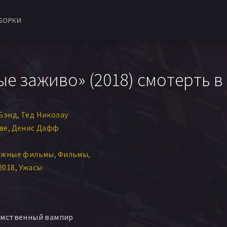
БОРКИ
е заживо» (2018) смотерть в
Бэнд
Тед Николау
ве
Денис Дафф
ежные фильмы
Фильмы
2018
Ужасы
омственный вампир