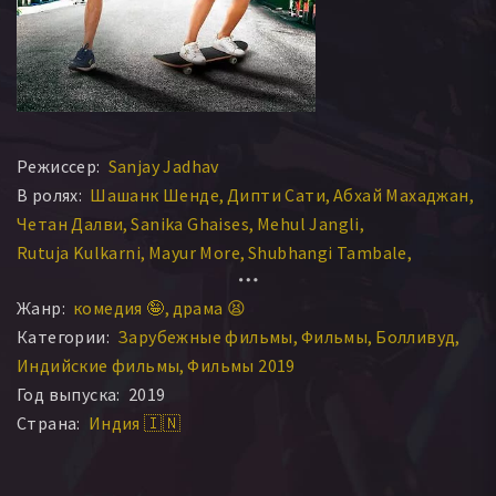
Режиссер:
Sanjay Jadhav
В ролях:
Шашанк Шенде
Дипти Сати
Абхай Махаджан
Четан Далви
Sanika Ghaises
Mehul Jangli
Rutuja Kulkarni
Mayur More
Shubhangi Tambale
Atul Todankar
Жанр:
комедия 🤪
драма 😫
Категории:
Зарубежные фильмы
Фильмы
Болливуд
Индийские фильмы
Фильмы 2019
Год выпуска:
2019
Страна:
Индия 🇮🇳