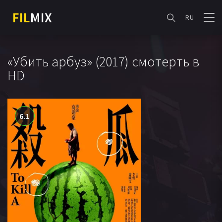
FIL
MIX
RU
«Убить арбуз» (2017) смотерть в
HD
6.1