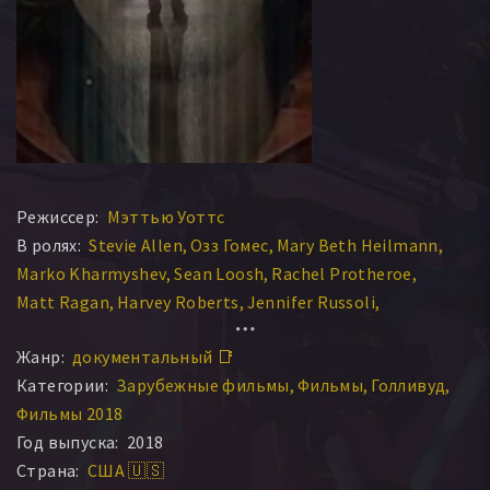
Режиссер:
Мэттью Уоттс
В ролях:
Stevie Allen
Озз Гомес
Mary Beth Heilmann
Marko Kharmyshev
Sean Loosh
Rachel Protheroe
Matt Ragan
Harvey Roberts
Jennifer Russoli
Brent W. Thompson
Жанр:
документальный 📑
Категории:
Зарубежные фильмы
Фильмы
Голливуд
Фильмы 2018
Год выпуска:
2018
Страна:
США 🇺🇸