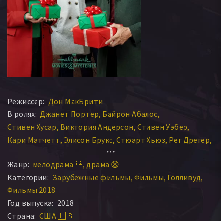
Режиссер:
Дон МакБрити
В ролях:
Джанет Портер
Байрон Абалос
Стивен Хусар
Виктория Андерсон
Стивен Уэбер
Кари Матчетт
Элисон Брукс
Стюарт Хьюз
Рег Дрегер
Lyla Elliott
Жанр:
мелодрама 👫
драма 😫
Категории:
Зарубежные фильмы
Фильмы
Голливуд
Фильмы 2018
Год выпуска:
2018
Страна:
США 🇺🇸