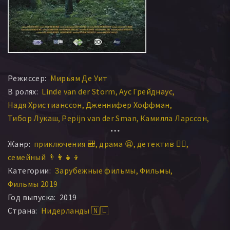
Режиссер:
Мирьям Де Уит
В ролях:
Linde van der Storm
Аус Грейднаус
Надя Христианссон
Дженнифер Хоффман
Тибор Лукаш
Pepijn van der Sman
Камилла Ларссон
Рэйми Самбо
Peter Stefansson
Элина Ду Ритц
Жанр:
приключения 🎒
драма 😫
детектив 🕵️‍♂️
семейный 👨‍👩‍👧‍👦
Категории:
Зарубежные фильмы
Фильмы
Фильмы 2019
Год выпуска:
2019
Страна:
Нидерланды 🇳🇱