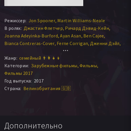
Режиссер:
Jon Spooner
Martin Williams-Neale
В ролях:
Джастин Флетчер
Ричард Дэвид-Кейн
Joanna Adeyinka-Burford
Ayan Asan
Ben Cajee
Bianca Contreras-Cover
Ferne Corrigan
Дженни Дэйл
Andy Day
Joseph Elliott
Жанр:
семейный 👨‍👩‍👧‍👦
Категории:
Зарубежные фильмы
Фильмы
Фильмы 2017
Год выпуска:
2017
Страна:
Великобритания 🇬🇧
Дополнительно