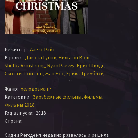
Режиссер:
Алекс Райт
В ролях:
Дакота Гуппи
Нельсон Вонг
Shelby Armstrong
Ryan Paevey
Крис Шилдс
Скотти Томпсон
Жан Бос
Эрика Тремблэй
Джулиана Уимблс
Коллин Уинтон
Жанр:
мелодрама 👫
Категории:
Зарубежные фильмы
Фильмы
Фильмы 2018
Год выпуска:
2018
Страна:
Сидни Регсдейл недавно развелась и решила