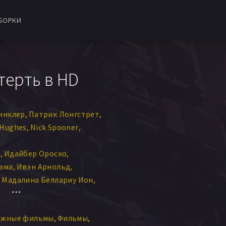
БОРКИ
терть в HD
инклер
Патрик Лонгстрет
 Hughes
Nick Spooner
т
Идайбер Ороско
ама
Ивэн Арнольд
Мадалина Беллариу Ион
dra Octavia
терин Родден
ежные фильмы
Фильмы