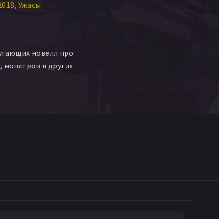
2018
Ужасы
угающих новелл про
, монстров и других