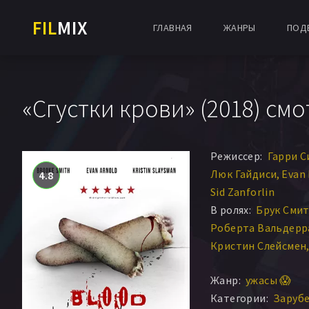
FIL
MIX
ГЛАВНАЯ
ЖАНРЫ
ПОД
«Сгустки крови» (2018) смо
Режиссер:
Гарри С
Люк Гайдиси
Evan
4.8
Sid Zanforlin
В ролях:
Брук Сми
Роберта Вальдерр
Кристин Слейсмен
Lillian Masie
Alexan
Жанр:
ужасы 😱
Саманта Парри
Кэ
Категории:
Заруб