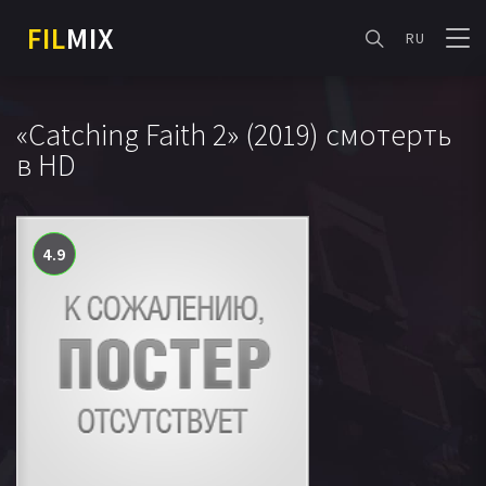
FIL
MIX
RU
«Catching Faith 2» (2019) смотерть
в HD
4.9