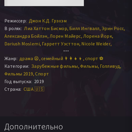
Режиссер:
Джон К.Д. Грэхэм
В ролях:
Лиа Хаттон Бисмор
Билл Ингвалл
Эрин Росс
Александра Бойлэн
Лорен Майерс
Лорена Йорк
Dariush Moslemi
Гарретт Уэсттон
Nicole Weider
Denise Morris
Жанр:
драма 😫
семейный 👨‍👩‍👧‍👦
спорт ⚽
Категории:
Зарубежные фильмы
Фильмы
Голливуд
Фильмы 2019
Спорт
Год выпуска:
2019
Страна:
США 🇺🇸
Дополнительно