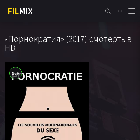
FIL
MIX
RU
«Порнократия» (2017) смотерть в
HD
5.9